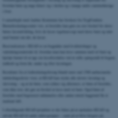
hvordan børn og unge klarer sig i skolen og i mange andre sammenhænge
i livet.
I samarbejde med Aarhus Kommune har forskere fra TrygFondens
Børneforskningscenter vist, at forældre kan gøre en stor forskel for deres
børns læseudvikling, hvis de læser regelmæssigt med deres barn og taler
med barnet om det, de læser.
Basisindsatsen i READ er en bogpakke med kvalitetsbøger og
vejledningsmateriale til, hvordan man kan læse sammen med sit barn og
hjælpe barnet til at øge sin læseforståelse ved at stille spørgsmål til bogens
indhold og form før, under og efter læsningen.
Resultater fra et lodtrækningsforsøg blandt mere end 1500 aarhusianske
indskolingselever viser, at READ kan styrke alle elevers læsning og
skrivning – og at de børn, som rykker sig allermest, er børn af forældre,
som ikke tror, det gør en forskel at læse med sit barn. Også børn af
forældre med begrænset uddannelse eller anden etnisk baggrund får et
markant løft.
I efterfølgende READ-projekter er der fokus på at opskalere READ og
udvide READ til andre aldersgrupper – samt på at blive klogere på,