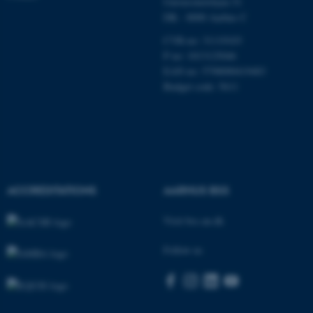
Universitetsbyen 51
DK - 8000 Aarhus C
CVR-no: 31119103
P no: 1013125046
EAN no: 5798000419483
Budget code: 5611
ASP.NET_SessionId
Microsoft Corporation
.au.dk
ACCREDITATIONS
AARHUS BSS
Visit bss.au.dk
JSESSIONID
Oracle Corporation
.au.dk
Follow us
ARRAffinity
Microsoft Corporation
.mitstudie.au.dk