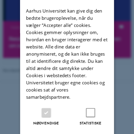
Aarhus Universitet kan give dig den
bedste brugeroplevelse, når du
vælger ”Accepter alle” cookies.
Visninger
Cookies gemmer oplysninger om,
Resultater fra forskningsprojektet READ - Sammen
hvordan en bruger interagerer med et
om læsning.
website. Alle dine data er
anonymiseret, og de kan ikke bruges
til at identificere dig direkte. Du kan
altid ændre dit samtykke under
Revideret 02.03.2026
-
Lone Amdi Boisen
Cookies i webstedets footer.
Universitetet bruger egne cookies og
cookies sat af vores
samarbejdspartnere.
NØDVENDIGE
STATISTISKE