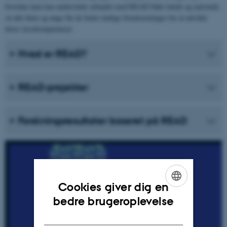
hvordan man kan understøtte arbejdet med READ både lokalt og nationalt,
så alle børn og unge får de bedst mulige forudsætninger for at udvikle
deres læsekompetencer.
Hvad er READ?
READ-projekter
Forskningsresultater baseret på READ
Cookies giver dig en
ENGLISH
bedre brugeroplevelse
DANISH