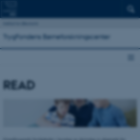
Institut for Økonomi
TrygFondens Børneforskningscenter
READ
Grundlæggende færdigheder i læsning og skrivning er afgørende for,