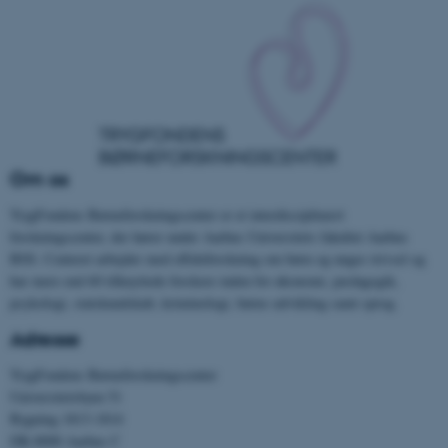
fungerer uden disse cookies.
Navn
Udbyder / Domæne
be_typo_user
TYPO3 Association
.au.dk
Om os
TrygFondens Børneforskningscenter er et interdisciplinært
fe_typo_user
Typo3 Association
.au.dk
forskningscenter, der hører under Aarhus Universitets fakultet Aarhus
BSS. Centeret arbejder med effektforskning om børn og unges trivsel og
har mere end 60 tilknyttede forskere inden for økonomi, pædagogik,
psykologi, statskundskab, kriminologi, børns udvikling samt sprog.
Adresse
TrygFondens Børneforskningscenter
Universitetsbyen 51
Bygning 1813-1814
DK-8000 Aarhus C