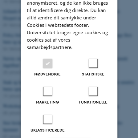
18. februar 2026
-
Nyhed
anonymiseret, og de kan ikke bruges
til at identificere dig direkte. Du kan
Jyllands-Posten: Socialdemokratiet foreslår klasseloft på 14 elever.
altid ændre dit samtykke under
Ekspert mener at have bedre og billigere idé
Cookies i webstedets footer.
09. februar 2026
-
I pressen
Universitetet bruger egne cookies og
Policy brief: Målrettede indsatser har potentiale for at hjælpe mange flere
cookies sat af vores
børn og unge, som læser dårligt
samarbejdspartnere.
04. februar 2026
-
Nyhed
Survey om samarbejdet mellem logopæder og pædagoger i kommunale
dagtilbud
28. januar 2026
-
Nyhed
NØDVENDIGE
STATISTISKE
Snak og leg med Orm og Børste i landets dagtilbud skal styrke de mindste
børns sprog
19. januar 2026
-
Nyhed
MARKETING
FUNKTIONELLE
Workshop om adaptivitet og fleksibilitet i matematikundervisning
08. januar 2026
-
Nyhed
Stor forskel på hvornår kommuner vælger at anbringe børn uden for
hjemmet
UKLASSIFICEREDE
07. januar 2026
-
Nyhed