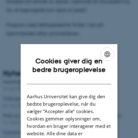
fortælle om emnet: Er dansk i hjemmet en forudsætning
for, at tosprogede kan lære at læse?
Program med deltagelseslink finder I her på
hjemmesiden efter sommerferien.
Cookies giver dig en
ENGLISH
bedre brugeroplevelse
Nyhedsarkiv
DANISH
Samarbejde om at styrke alle børns læselyst fortsætter 5 år frem
25. juni 2026
-
Nyhed
Aarhus Universitet kan give dig den
Veldesignede indsatser kan styrke børn og unges udvikling
bedste brugeroplevelse, når du
06. maj 2026
-
Nyhed
vælger ”Accepter alle” cookies.
Wake-up call i 8. klasse giver højere karakterer og mere uddannelse
Cookies gemmer oplysninger om,
11. marts 2026
hvordan en bruger interagerer med et
Nyhedsbrev nr. 1, februar 2026
website. Alle dine data er