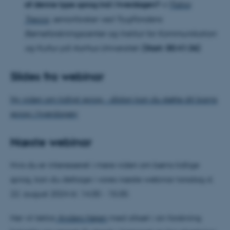
af denne type sprog ind i hverdagen?
v/
Fabio
Trecca
, seniorforsker ved TrygFondens
Børneforskningscenter og Institut for Kommunikation
og Kultur på Aarhus Universitet.
(Start: 00:41:36)
Slides fra webinar
Ny viden om tidligt sprog - sådan kan du støtte dit barns
sprog i hverdagen
Næste webinar
Hvis du er interesseret i mere viden om børns tidlige
sprog, kan du deltage i vores næste webinar torsdag d.
22. august 2024 kl. 14.00 - 15.00.
Her vil lektor
Anders Højen
med afsæt i sin forskning