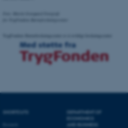
Foto: Martin Gravgaard Fotografi
ASP.NET_SessionId
Microsoft Corporation
.au.dk
for TrygFondens Børneforskningscenter
TrygFondens Børneforskningscenter er et uvildigt forskningscenter
JSESSIONID
Oracle Corporation
.au.dk
ARRAffinity
Microsoft Corporation
.mitstudie.au.dk
esctx
Microsoft Corporation
.login.microsoftonline.com
SHORTCUTS
DEPARTMENT OF
ECONOMICS
fpc
Microsoft Corporation
Research
AND BUSINESS
login.microsoftonline.com