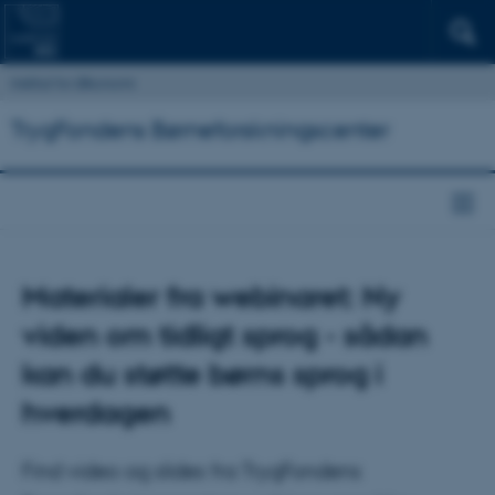
Institut for Økonomi
TrygFondens Børneforskningscenter
Materialer fra webinaret: Ny
viden om tidligt sprog - sådan
kan du støtte børns sprog i
hverdagen
Find video og slides fra TrygFondens