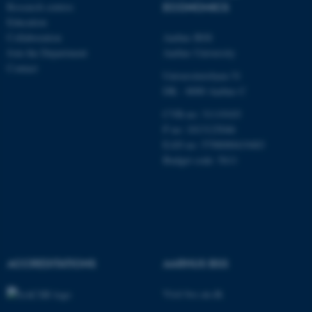
Research centres
ECONOMICS
Education
__cf_bm
Cloudflare Inc.
Collaboration
Aarhus BSS
.pure.au.dk
Join the Department
Aarhus University
Contact
Universitetsbyen 51
DK - 8000 Aarhus C
__cf_bm
Cloudflare Inc.
.linkedin.com
CVR-no: 31119103
P no: 1013125046
EAN no: 5798000419483
Budget code: 5611
__cf_bm
Cloudflare Inc.
.twitter.com
ARRAffinitySameSite
Microsoft Corporation
.ofn.au.dk
ACCREDITATIONS
AARHUS BSS
Visit bss.au.dk