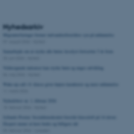
Nyhedsarkiv
Migranterfaringer former indvandrerforældres syn på uddannelse
07. august 2026
-
Nyhed
Samarbejde om at styrke alle børns læselyst fortsætter 5 år frem
25. juni 2026
-
Nyhed
Veldesignede indsatser kan styrke børn og unges udvikling
06. maj 2026
-
Nyhed
Wake-up call i 8. klasse giver højere karakterer og mere uddannelse
11. marts 2026
Nyhedsbrev nr. 1, februar 2026
18. februar 2026
-
Nyhed
Jyllands-Posten: Socialdemokratiet foreslår klasseloft på 14 elever.
Ekspert mener at have bedre og billigere idé
09. februar 2026
-
I pressen