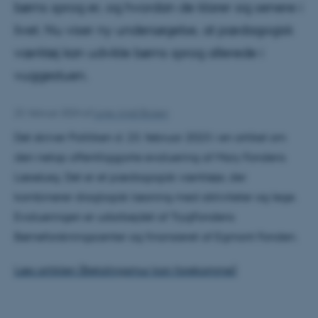
børns sprog er, og hvordan de klarer sig senere i
livet. Nu viser ny undersøgelse, at pædagogisk
værktøj kan udvikle børns sprog allerede i
vuggestuen.
23. februar 2024
af
Lone Amdi Boisen
Det skriver Politiken d. 23. februar 2023 i en artikel om
den netop offentliggjorte evaluering af Mary Fondens
LæseLeg. Det er et pædagogisk værktøje, der
kombinerer diaglogisk læsning med aktiviteter og lege.
Evalueringen er udarbejdet af TrygFondens
Børneforskningscenter og finansieret af Egmont Fonden.
Læs artiklen (Betalingsmur kan forekomme)