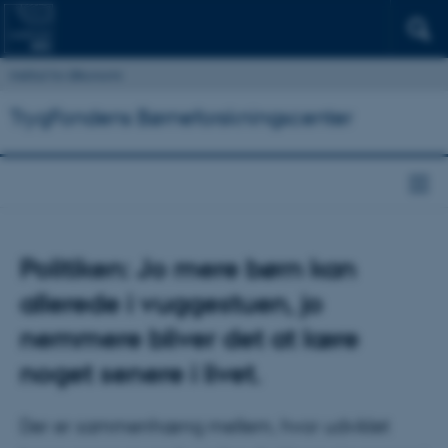
Institut for Økonomi
TrygFondens Børneforskningscenter
Politiken: Jo mere børn kan
allerede i vuggestuen, jo
nemmere bliver det at lære
noget senere i livet.
Der er sammenhæng mellem, hvor udviklet