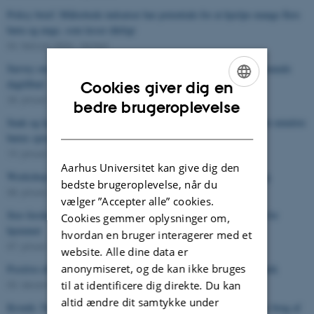
Policy brief: Målrettede indsatser har potentiale for at hjælpe mange flere
børn og unge, som læser dårligt
04. februar 2026
-
Nyhed
Survey om samarbejdet mellem logopæder og pædagoger i kommunale
dagtilbud
Cookies giver dig en
28. januar 2026
-
Nyhed
ENGLISH
bedre brugeroplevelse
Snak og leg med Orm og Børste i landets dagtilbud skal styrke de mindste
DANISH
børns sprog
19. januar 2026
-
Nyhed
Aarhus Universitet kan give dig den
Workshop om adaptivitet og fleksibilitet i matematikundervisning
bedste brugeroplevelse, når du
08. januar 2026
-
Nyhed
vælger ”Accepter alle” cookies.
Stor forskel på hvornår kommuner vælger at anbringe børn uden for
Cookies gemmer oplysninger om,
hjemmet
hvordan en bruger interagerer med et
07. januar 2026
-
Nyhed
website. Alle dine data er
anonymiseret, og de kan ikke bruges
Positive effekter af folkeskolens afgangsprøve i mundtlig matematik
03. december 2025
-
Nyhed
til at identificere dig direkte. Du kan
altid ændre dit samtykke under
Kronik: Ny forskning peger på de positive effekter af at begrænse brug af