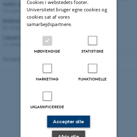
Cookies i webstedets footer.
mobiler og sociale medier i skolen
Universitetet bruger egne cookies og
10. november 2025
-
I pressen
cookies sat af vores
Konference om kvantitativ uddannelsesforskning i Danmark
samarbejdspartnere.
06. november 2025
-
Nyhed
Løbende læsetests hjælper lærerne til at hjælpe eleverne
14. oktober 2025
-
Nyhed
NØDVENDIGE
STATISTISKE
Revideret 02.03.2026
-
AU Kommunikation
MARKETING
FUNKTIONELLE
UKLASSIFICEREDE
Accepter alle
Afvis alle