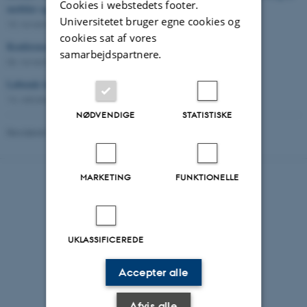
Cookies i webstedets footer.
mobiler og sociale medier i skolen
Universitetet bruger egne cookies og
10. november 2025
-
I pressen
cookies sat af vores
Konference om kvantitativ uddannelsesforskning i Danmark
samarbejdspartnere.
06. november 2025
-
Nyhed
Løbende læsetests hjælper lærerne til at hjælpe eleverne
14. oktober 2025
-
Nyhed
NØDVENDIGE
STATISTISKE
Revideret 02.03.2026
-
AU Kommunikation
MARKETING
FUNKTIONELLE
UKLASSIFICEREDE
Accepter alle
Afvis alle