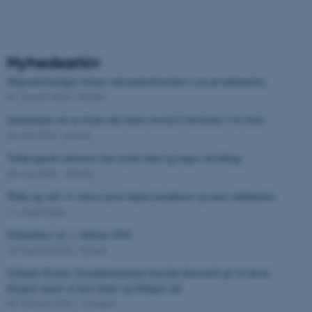
Nyhedsarkiv
Migranterfaringer former indvandrerforældres syn på uddannelse
07. august 2026
-
Nyhed
Samarbejde om at styrke alle børns læselyst fortsætter 5 år frem
25. juni 2026
-
Nyhed
Veldesignede indsatser kan styrke børn og unges udvikling
06. maj 2026
-
Nyhed
Wake-up call i 8. klasse giver højere karakterer og mere uddannelse
11. marts 2026
Nyhedsbrev nr. 1, februar 2026
18. februar 2026
-
Nyhed
Jyllands-Posten: Socialdemokratiet foreslår klasseloft på 14 elever.
Ekspert mener at have bedre og billigere idé
09. februar 2026
-
I pressen