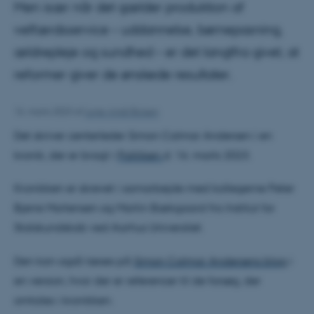
Men især når det gælder produktion af
velfærdsservice – uddannelse, børnepasning,
ældrepleje og sundhed – er det langtfra givet, at
reformer giver de ønskede resultater.
16. marts 2023
af
Lone Amdi Boisen
Det skriver centerleder Simon Calmar Andersen i en
kronik, der er bragt i
Politiken
d. 16. marts 2023.
Kronikken er skrevet i samarbejde med kollegerne Peter
Bjerre Mortensen og Martin Bækgaard fra Institut for
Statskundskab ved Aarhus Universitet.
Den kan også læses på
Simon Calmar Andersens blog
i
en version, hvor der er referencer til de forsøg, der
omtales i kronikken.