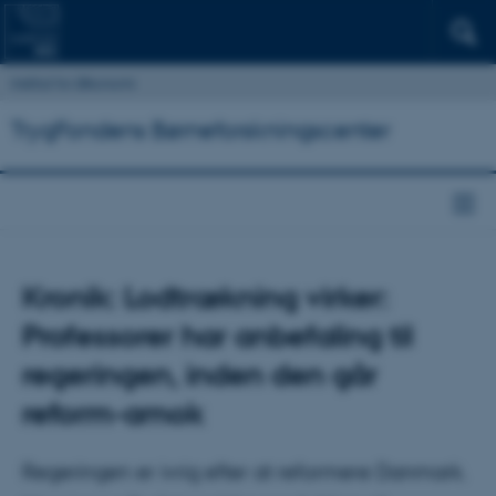
Institut for Økonomi
TrygFondens Børneforskningscenter
Kronik: Lodtrækning virker:
Professorer har anbefaling til
regeringen, inden den går
reform-amok
Regeringen er ivrig efter at reformere Danmark.