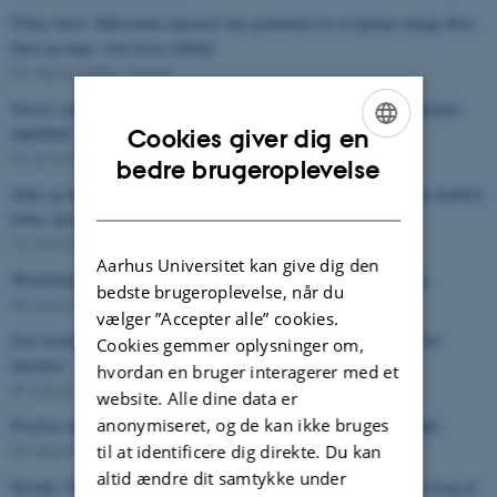
Policy brief: Målrettede indsatser har potentiale for at hjælpe mange flere
børn og unge, som læser dårligt
04. februar 2026
-
Nyhed
Survey om samarbejdet mellem logopæder og pædagoger i kommunale
dagtilbud
Cookies giver dig en
28. januar 2026
-
Nyhed
ENGLISH
bedre brugeroplevelse
Snak og leg med Orm og Børste i landets dagtilbud skal styrke de mindste
DANISH
børns sprog
19. januar 2026
-
Nyhed
Aarhus Universitet kan give dig den
Workshop om adaptivitet og fleksibilitet i matematikundervisning
bedste brugeroplevelse, når du
08. januar 2026
-
Nyhed
vælger ”Accepter alle” cookies.
Stor forskel på hvornår kommuner vælger at anbringe børn uden for
Cookies gemmer oplysninger om,
hjemmet
hvordan en bruger interagerer med et
07. januar 2026
-
Nyhed
website. Alle dine data er
anonymiseret, og de kan ikke bruges
Positive effekter af folkeskolens afgangsprøve i mundtlig matematik
03. december 2025
-
Nyhed
til at identificere dig direkte. Du kan
altid ændre dit samtykke under
Kronik: Ny forskning peger på de positive effekter af at begrænse brug af