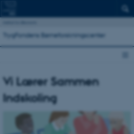
Institut for Økonomi
TrygFondens Børneforskningscenter
Vi Lærer Sammen
Indskoling