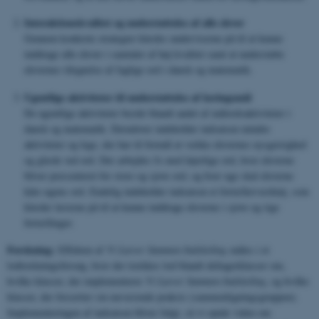
Interaktionskvalitet og understøttelse af alle elever
Gennem konkrete strategier klædes underviserne på til at kunne
inddrage alle elever i samtaler af høj kvalitet samt at understøtte
elevernes tilegnelse af faglige ord i dansk og matematik.
Ugentlige aktiviteter til understøttelse af læringsmål
De ugentlige aktiviteter består blandt andet af målordsaktiviteter i
dansk og matematik. Derudover indeholder indsatsen mindre
aktiviteter og lege, der har til formål at vække elevernes nysgerrighed
og glæde ved ord. Der arbejdes fx med løjerlige ord, hvor eleverne
bliver præsenteret for store og sjove ord, og hver uge skal eleverne
kåre ugens ord. Endelig indeholder indsatsen et fortællerværktøj, som
klæder lærerne på til at kunne inddrage eleverne i sjove og rige
fortællinger.
Forskning:
Effekten af
Vi Lærer Sammen Indskoling
måles i et
lodtrækningsforsøg, hvor der trækkes lod blandt deltagerklasser om,
hvilke klasser, der implementerer
Vi Lærer Sammen Indskoling
, og hvilke
klasser, der forsætter sin nuværende praksis (sammenligningsgruppen).
Implementeringen af indsatsen bliver fulgt, så vi opnår viden om