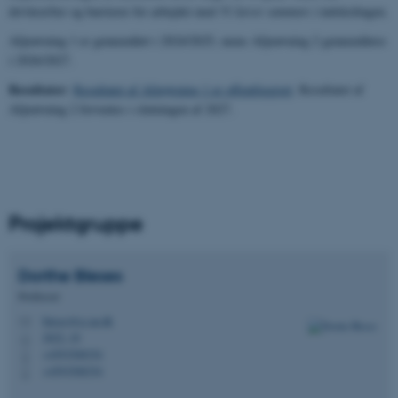
drivkræfter og barrierer for arbejdet med
Vi lærer sammen
i indskolingen.
Afprøvning 1 er gennemført i 2024/2025, mens Afprøvning 2 gennemføres
i 2026/2027.
Resultater:
Resultatet af Afprøvning 1 er offentliggjort
. Resultatet af
Afprøvning 2 forventes i slutningen af 2027.
Projektgruppe
Dorthe
Bleses
Professor
bleses@cc.au.dk
M
2622, 10
H
+4593508354
P
+4593508354
P