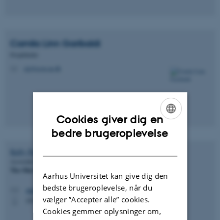
Camila Linn
Garibaldi
Projektleder
clg@econ.au.dk
M
Cookies giver dig en
ENGLISH
bedre brugeroplevelse
DANISH
Kelly
Purtell
Associate Professor
The Ohio State University
Aarhus Universitet kan give dig den
bedste brugeroplevelse, når du
purtell.15@osu.edu
M
vælger ”Accepter alle” cookies.
(614) 688-1896
P
Cookies gemmer oplysninger om,