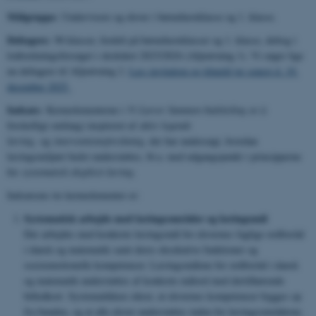
Målgruppe:
Undervisere og elever i børnehaveklasse og 1. klasse.
Deltagere:
98 klasser, fordelt på børnehaveklasser og 1. klasse, deltog i
lodtrækningsforsøget i skoleåret 2023/2024 (Afprøvning 1). Vi søger lige
nu deltagere til Afprøvning 2.
Læs invitation og tilmeld jer senest d. 19.
december 2025
Indsats:
Kerneelementerne i
Vi Lærer Sammen Indskoling
er (i
forskelligt omfang) inspireret af
aktiv legende
læring,
og
interventionsforskning
, der har undersøgt, hvordan
læringsmiljøet bedst understøttes, bl.a. med udgangspunkt i principperne
for
systematisk eksplicit læring
.
Indsatsens tre kerneelementer er:
Systematisk arbejde med læringsområder og læringsmål
Der arbejdes med konkrete læringsmål for elevernes faglige ordforråd
i dansk og matematik samt deres eksekutive funktioner og
socioemotionelle kompetencer. Læringsmålene for ordforråd i dansk
og matematik understøttes af konkrete målord med dertilhørende
billedkort. Systematikken sikrer, at elevernes kompetencer bygges op
fra bunden, og at alle elever understøttes inden for læringsområderne.