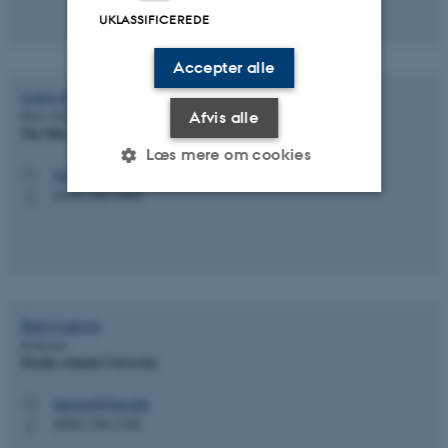
UKLASSIFICEREDE
Accepter alle
Laura
Justice
Ph.d., Executive director
Afvis alle
The Ohio State University
Læs mere om cookies
justice57@osu.edu
M
(614) 292-1045
P
Nødvendige
Statistiske
Marketing
Funktionelle
Uklassificerede
Brett
Laursen
Professor
Nødvendige cookies hjælper
Florida Atlantic University
med at gøre hjemmesiden
brugbar ved at aktivere nogle
laursen@fau.edu
M
grundlæggende funktioner
(954) 236-1142
P