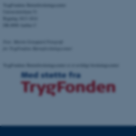
TrygFondens Børneforskningscenter
fpc
Microsoft Corporation
Universitetsbyen 51
login.microsoftonline.com
Bygning 1813-1814
DK-8000 Aarhus C
__cf_bm
Cloudflare Inc.
.pure.au.dk
Foto: Martin Gravgaard Fotografi
for TrygFondens Børneforskningscenter
__cf_bm
Cloudflare Inc.
.linkedin.com
TrygFondens Børneforskningscenter er et uvildigt forskningscenter
__cf_bm
Cloudflare Inc.
.twitter.com
ARRAffinitySameSite
Microsoft Corporation
.ofn.au.dk