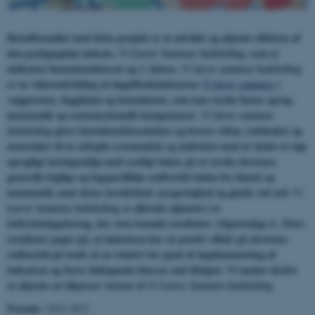
Hovedformålet med dette projekt er at udvikle og afprøve effekten af
den pædagogiske indsats,
, som er
Vi Lærer Sammen Indskoling
målrettet børnehaveklassen og 1. klasse.
Vi lærer sammen Indskoling
er en videreudvikling af dagtilbudsindsatsen
i
Vi lærer sammen
vuggestuen, dagplejen og børnehaven, som kan styrke børns sprog,
matematik og socioemotionelle kompetencer.
Vi lærer sammen
giver børnehaveklasseledere og lærere viden, redskaber og
Indskoling
materialer til at arbejde systematisk og målrettet med at skabe et rigt
sprogligt læringsmiljø med særligt fokus på at styrke elevernes
generelle faglige og fagspecifikke ordforråd inden for dansk og
matematik samt deres bevidsthed, nysgerrighed og glæde ved ord.
Vi
er allerede afprøvet i et
Lærer Sammen Indskoling
lodtrækningsforsøg, der viste lovende resultater (Afprøvning 1). Flere
resultater peger på, at indsatsen har en positiv effekt på elevernes
ordforråd på trods af en relativt lav grad af implementering af
indsatsen og færre deltagende klasser end tilsigtet. Vi ønsker derfor
at afprøve en tilpasset version af
Vi Lærer Sammen Indskoling.
Periode:
2022-2027.