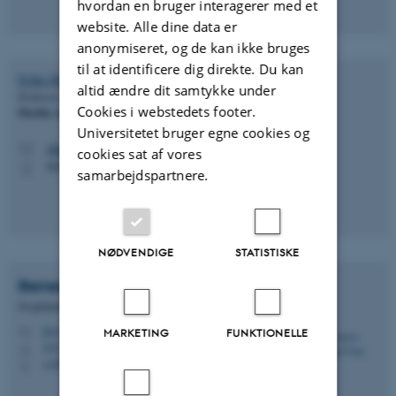
hvordan en bruger interagerer med et
website. Alle dine data er
anonymiseret, og de kan ikke bruges
til at identificere dig direkte. Du kan
Erika
Hoff
altid ændre dit samtykke under
Professor
Cookies i webstedets footer.
Florida Atlantic University
Universitetet bruger egne cookies og
ehoff@fau.edu
M
cookies sat af vores
954-236-1142
P
samarbejdspartnere.
NØDVENDIGE
STATISTISKE
Benedicte Donslund
Vind
Projektleder
bdv@econ.au.dk
MARKETING
FUNKTIONELLE
M
1813, 323
H
+4593508829
P