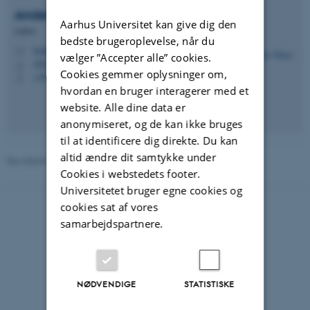
Anders
Højen
Aarhus Universitet kan give dig den
Lektor
bedste brugeroplevelse, når du
hojen@cc.au.dk
M
vælger ”Accepter alle” cookies.
2622, 3
H
Cookies gemmer oplysninger om,
+4551907905
P
hvordan en bruger interagerer med et
website. Alle dine data er
anonymiseret, og de kan ikke bruges
til at identificere dig direkte. Du kan
altid ændre dit samtykke under
Revideret 02.03.2026
-
Lone Amdi Boisen
Cookies i webstedets footer.
Universitetet bruger egne cookies og
cookies sat af vores
samarbejdspartnere.
NØDVENDIGE
STATISTISKE