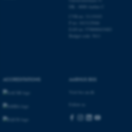
Universitetsbyen 51
DK - 8000 Aarhus C
CVR-no: 31119103
P no: 1013125046
EAN no: 5798000419483
Budget code: 5611
ASP.NET_SessionId
Microsoft Corporation
.au.dk
ACCREDITATIONS
AARHUS BSS
Visit bss.au.dk
JSESSIONID
Oracle Corporation
.au.dk
Follow us
AWSALBTGCORS
Amazon Web Services, Inc.
airtable.com