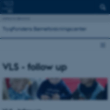
Institut for Økonomi
TrygFondens Børneforskningscenter
VLS - follow up