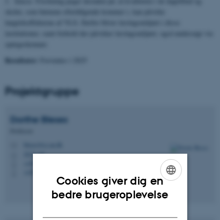
2. klasse. Forskning peger desuden på, at kvaliteten i de dagtilbud og
skoler, som børnene efterfølgende kommer i, kan påvirke
langtidseffekterne af VLS. Derfor bliver læringsmiljøet i disse
institutioner, samt forhold der påvirker læringsmiljøet, også undersøgt via
spørgeskemaer.
Resultater:
Forventes i 2025
Projektgruppe
Dorthe
Bleses
Professor
bleses@cc.au.dk
M
2622, 10
H
+4593508354
P
+4593508354
P
Cookies giver dig en
ENGLISH
bedre brugeroplevelse
DANISH