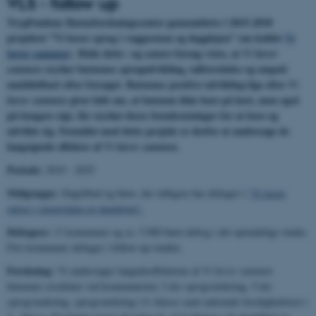
VLS - follow up
TrygFondens Børneforskningscenter gennemførte i 2015-2018
projektet ”Vi lærer sprog i vuggestuen og dagplejen” (nu kaldet
Vi
lærer sammen
).
Både dette –og senere forsøg–viste, at
Vi lærer
styrker børnenes sprogudvikling, talforståelse og empati
sammen
umiddelbart efter forsøget. Børnenes positive udvikling lige efter
Vi
giver håb om, at børnene ikke bare på kort, men også
lærer sammen
på længere sigt, får styrket deres forudsætninger for at lære og
udvikle sig. Formålet med dette projekt er derfor at undersøge de
langsigtede effekter af
.
Vi lærer sammen
Periode:
2019 - 2025
Målgruppe:
Dagtilbud og børn, der tidligere har deltaget i
"Vi lærer
sprog i vuggestuen og dagplejen".
Deltagere:
13 kommuner og ca. 5.000 børn deltog i det oprindelige studie.
Fire kommuner deltager i follow up-studiet.
Forskning:
Vi undersøger langtidseffekterne af
Vi lærer sammen
børnenes resultater ved kommunernes 3-års sprogvurdering, 5-års
sprogvurdering, sprogvurdering i 0. klasse samt nationale færdighedstest i