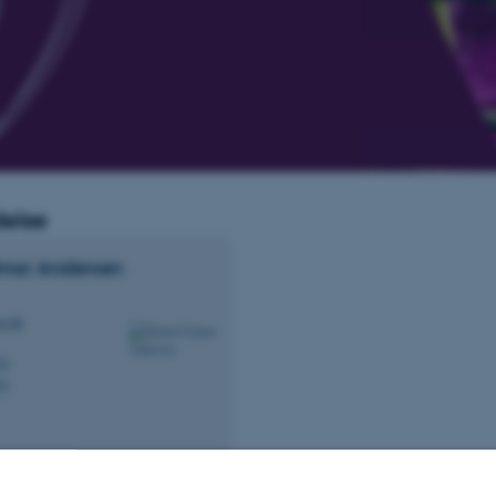
else
lmar
Andersen
u.dk
25
01