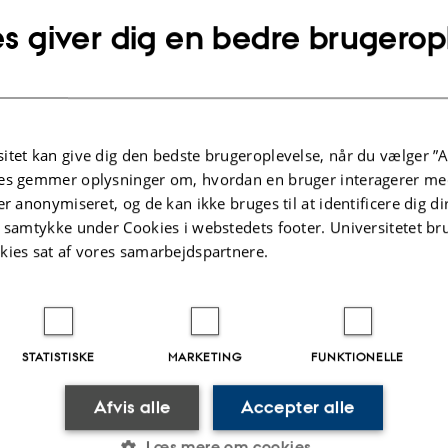
edere
s giver dig en bedre brugerop
Damm
Anders
Højen
Lektor
u.dk
hojen@cc.au.dk
M
2622, 3
H
46
+4551907905
P
itet kan give dig den bedste brugeroplevelse, når du vælger ”A
es gemmer oplysninger om, hvordan en bruger interagerer med
er anonymiseret, og de kan ikke bruges til at identificere dig d
t samtykke under Cookies i webstedets footer. Universitetet br
kies sat af vores samarbejdspartnere.
yt
Nielsen
Maria Knoth
Humlum
Professor
on.au.dk
mhumlum@econ.au.dk
M
1814, 322
H
71
+4587165568
P
STATISTISKE
MARKETING
FUNKTIONELLE
71
Afvis alle
Accepter alle
Læs mere om cookies