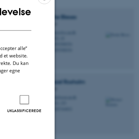
levelse
ENGLISH
Dorthe
Bleses
DANISH
Professor
bleses@cc.au.dk
M
2622, 10
H
+4593508354
P
ccepter alle”
+4593508354
P
 et website.
irekte. Du kan
uger egne
Michael
Rosholm
Professor
rom@econ.au.dk
M
1814, 335
H
+4587164832
P
UKLASSIFICEREDE