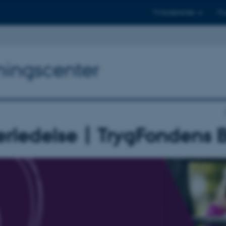
Til studerende
Til
ningscenter
rledelse | TrygFondens 