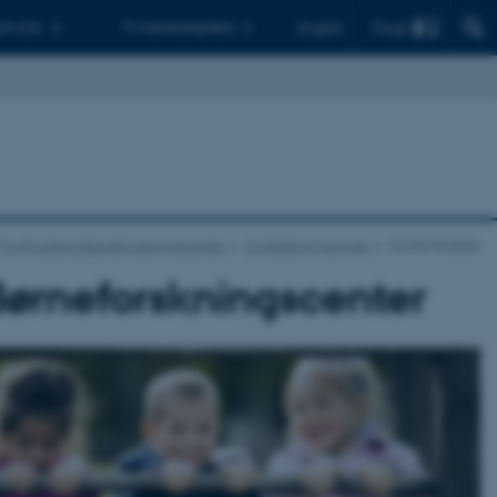
Find
 ph.d.er
Til medarbejdere
English
TrygFondens Børneforskningscenter
Kontaktoplysninger
Centerledelse
Børneforskningscenter