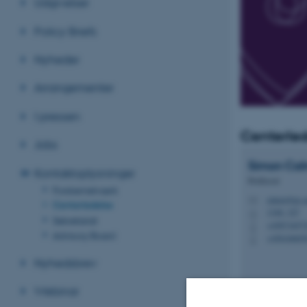
Udgivelser
Policy Briefs
Nyheder
Arrangementer
I pressen
Centerled
Jobs
Simon Ca
Kontaktoplysninger
Professor
Forskernetværk
simon@ps.a
M
Centerledelse
1340, 327
H
Sekretariat
+45871657
P
Advisory Board
+45616665
P
Nyhedsbrev
Webinar