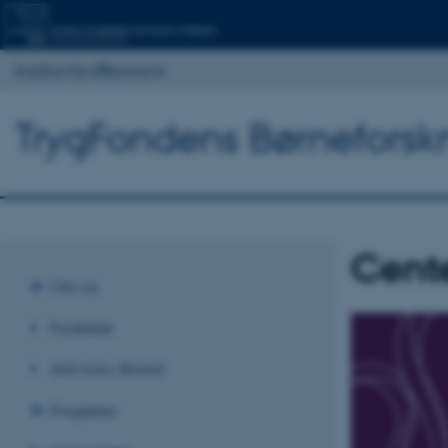
Institut for Økonomi
TrygFondens Børneforsk
Cente
Om os
Forskere
Advisory Board
Projekter