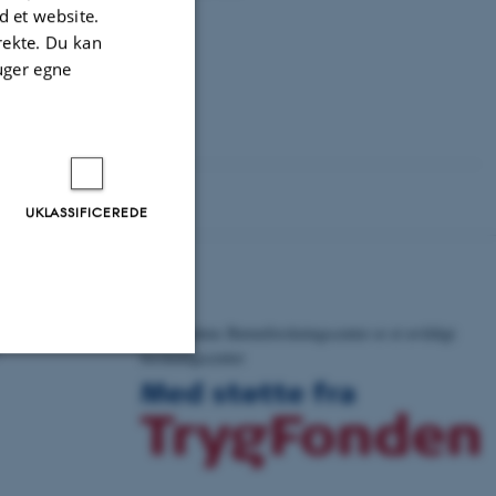
 et website.
irekte. Du kan
uger egne
UKLASSIFICEREDE
TrygFondens Børneforskningscenter er et uvildigt
forskningscenter
Uklassificerede
ere nogle