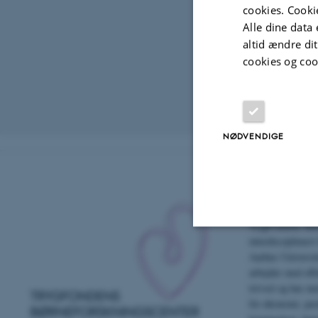
cookies. Cooki
Alle dine data 
altid ændre di
cookies og coo
Revideret 02.03
NØDVENDIGE
Om os
TrygFondens Børn
interdisciplinært
Nødvendige
Aarhus Universit
arbejder med eff
trivsel og har me
for økonomi, pæd
Nødvendige cooki