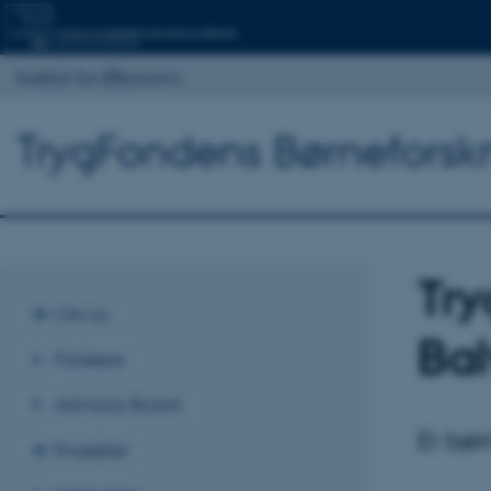
Institut for Økonomi
TrygFondens Børneforsk
Try
Om os
Bal
Forskere
Advisory Board
Er bør
Projekter