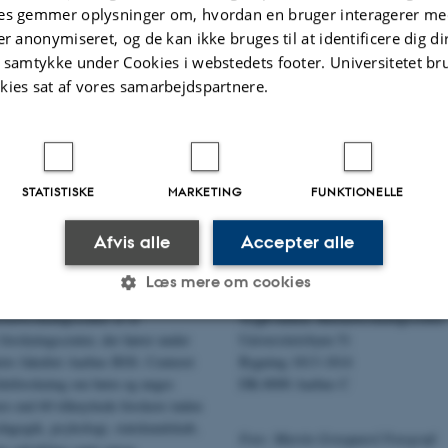
es gemmer oplysninger om, hvordan en bruger interagerer med
Secretary Mette Vad Andersen
er anonymiseret, og de kan ikke bruges til at identificere dig d
t samtykke under Cookies i webstedets footer. Universitetet br
kies sat af vores samarbejdspartnere.
.2026
-
AU Kommunikation
STATISTISKE
MARKETING
FUNKTIONELLE
Afvis alle
Accepter alle
Adresse
Læs mere om cookies
eforskningscenter er et
TrygFondens Børneforskningscenter
 forskningscenter, der hører under
Universitetsbyen 51
Statistiske
Marketing
Funktionelle
ets fakultet Aarhus BSS. Centeret
Bygning 1813-1814
ektforskning om børn og unges
DK-8000 Aarhus C
re end 60 tilknyttede forskere inden
agogik, psykologi, statskundskab,
Foto: Martin Gravgaard Fotografi
es hjælper med at gøre hjemmesiden brugbar ved at aktiv