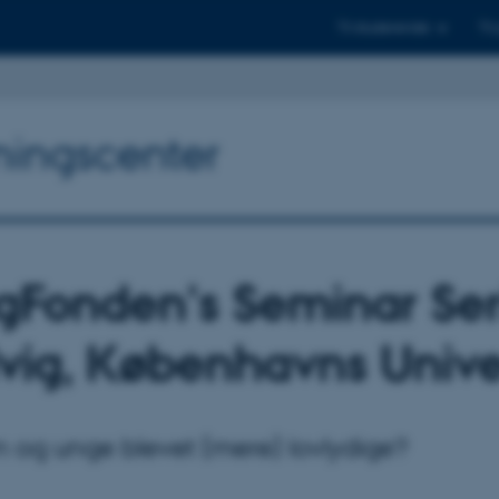
Til studerende
Til
ningscenter
gFonden's Seminar Se
vig, Københavns Unive
n og unge blevet (mere) lovlydige?