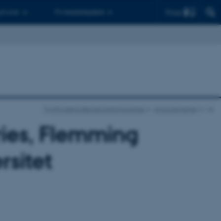
Find
 ph.d.er
Til medarbejdere
TrygFondens Børneforskningscenter
Arrangementer
vis
ries, Flemming
rsitet